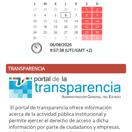
L
M
X
J
V
S
D
27
28
29
30
31
1
2
3
4
5
6
7
8
9
10
11
12
13
14
15
16
17
18
19
20
21
22
23
24
25
26
27
28
29
30
31
1
2
3
4
5
6
06/08/2026
9:
57
:39
(UTC/GMT +2)
TRANSPARENCIA
El portal de transparencia ofrece información
acerca de la actividad pública institucional y
permite ejercer el derecho de acceso a dicha
información por parte de ciudadanos y empresas,